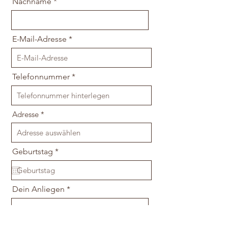
Nachname
E-Mail-Adresse
Telefonnummer
Adresse
r
Geburtstag
*
e
q
u
i
Dein Anliegen
r
e
d