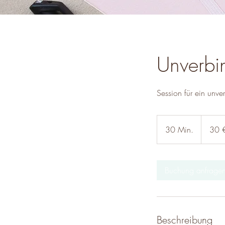
Unverbi
Session für ein unve
30
Euro
30 Min.
3
30 
0
M
i
Buchung anfrage
n
.
Beschreibung